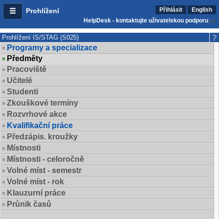
Přihlásit
English
Prohlížení
HelpDesk - kontaktujte uživatelskou podporu
Prohlížení IS/STAG (S025)
Programy a specializace
Předměty
Pracoviště
Učitelé
Studenti
Zkouškové termíny
Rozvrhové akce
Kvalifikační práce
Předzápis. kroužky
Místnosti
Místnosti - celoročně
Volné míst - semestr
Volné míst - rok
Klauzurní práce
Průnik časů