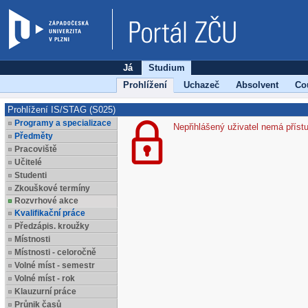
Já
Studium
Prohlížení
Uchazeč
Absolvent
Co
Prohlížení IS/STAG (S025)
Programy a specializace
Nepřihlášený uživatel nemá příst
Předměty
Pracoviště
Učitelé
Studenti
Zkouškové termíny
Rozvrhové akce
Kvalifikační práce
Předzápis. kroužky
Místnosti
Místnosti - celoročně
Volné míst - semestr
Volné míst - rok
Klauzurní práce
Průnik časů