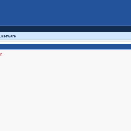
urseware
up.