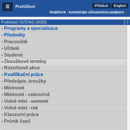
Přihlásit
English
Prohlížení
HelpDesk - kontaktujte uživatelskou podporu
Prohlížení IS/STAG (S025)
Programy a specializace
Předměty
Pracoviště
Učitelé
Studenti
Zkouškové termíny
Rozvrhové akce
Kvalifikační práce
Předzápis. kroužky
Místnosti
Místnosti - celoročně
Volné míst - semestr
Volné míst - rok
Klauzurní práce
Průnik časů