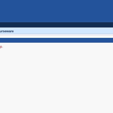
urseware
up.