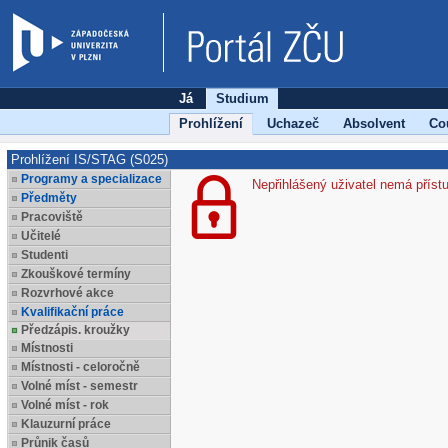
Já
Studium
Prohlížení
Uchazeč
Absolvent
Co
Prohlížení IS/STAG (S025)
Programy a specializace
Nepřihlášený uživatel nemá příst
Předměty
Pracoviště
Učitelé
Studenti
Zkouškové termíny
Rozvrhové akce
Kvalifikační práce
Předzápis. kroužky
Místnosti
Místnosti - celoročně
Volné míst - semestr
Volné míst - rok
Klauzurní práce
Průnik časů