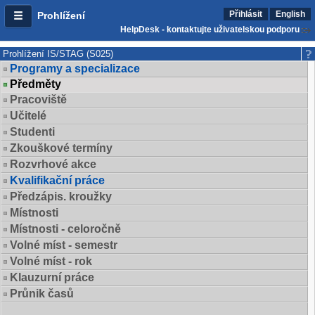
Přihlásit
English
Prohlížení
HelpDesk - kontaktujte uživatelskou podporu
Prohlížení IS/STAG (S025)
Programy a specializace
Předměty
Pracoviště
Učitelé
Studenti
Zkouškové termíny
Rozvrhové akce
Kvalifikační práce
Předzápis. kroužky
Místnosti
Místnosti - celoročně
Volné míst - semestr
Volné míst - rok
Klauzurní práce
Průnik časů