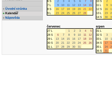
6 S
2
3
4
5
6
7
8
10 S
2
7 L
9
10
11
12
13
14
15
11 L
9
1
Úvodní stránka
8 S
16
17
18
19
20
21
22
12 S
16
1
Kalendář
9 L
23
24
25
26
27
28
13 L
23
2
14 S
30
3
Nápověda
červenec
srpen
27 L
1
2
3
4
5
31 L
28 S
6
7
8
9
10
11
12
32 S
3
29 L
13
14
15
16
17
18
19
33 L
10
1
30 S
20
21
22
23
24
25
26
34 S
17
1
31 L
27
28
29
30
31
35 L
24
2
36 S
31