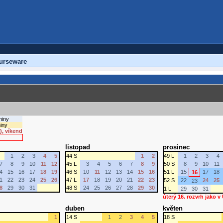
urseware
niny
iny
), víkend
listopad
prosinec
1
2
3
4
5
44 S
1
2
49 L
1
2
3
4
7
8
9
10
11
12
45 L
3
4
5
6
7
8
9
50 S
8
9
10
11
4
15
16
17
18
19
46 S
10
11
12
13
14
15
16
51 L
15
17
18
16
1
22
23
24
25
26
47 L
17
18
19
20
21
22
23
52 S
22
24
25
23
8
29
30
31
48 S
24
25
26
27
28
29
30
1 L
29
30
31
úterý 16. rozvrh jako v
duben
květen
1
14 S
1
2
3
4
5
18 S