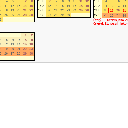
3
4
5
6
7
8
15 L
6
7
8
9
10
11
12
19 L
4
5
6
7
0
11
12
13
14
15
16 S
13
14
15
16
17
18
19
20 S
11
12
13
14
7
18
19
20
21
22
17 L
20
21
22
23
24
25
26
21 L
18
20
19
21
4
25
26
27
28
29
18 S
27
28
29
30
22 S
25
27
26
28
1
úterý 19. rozvrh jako v
čtvrtek 21. rozvrh jako
1
2
4
5
6
7
8
9
1
12
13
14
15
16
8
19
20
21
22
23
5
26
27
28
29
30