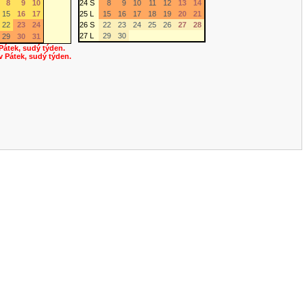
8
9
10
24 S
8
9
10
11
12
13
14
15
16
17
25 L
15
16
17
18
19
20
21
22
23
24
26 S
22
23
24
25
26
27
28
27 L
29
30
29
30
31
 Pátek, sudý týden.
 v Pátek, sudý týden.