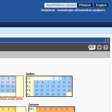
Nepřihlášený uživatel
Přihlásit
English
HelpDesk - kontaktujte uživatelskou podporu
leden
5
6
7
1 L
1
2
3
4
12
13
14
2 S
5
6
7
8
9
10
11
19
20
21
3 L
12
13
14
15
16
17
18
4 S
19
20
21
22
23
24
25
26
27
28
5 L
26
27
28
29
30
31
 Úterý, sudý týden.
červen
1
2
3
23 L
1
2
3
4
5
6
7