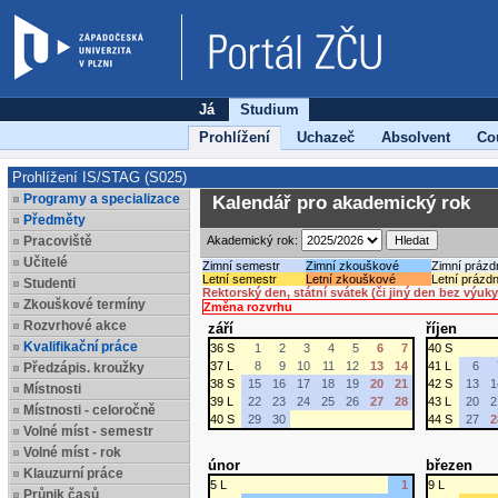
Já
Studium
Prohlížení
Uchazeč
Absolvent
Co
Prohlížení IS/STAG (S025)
Programy a specializace
Kalendář pro akademický rok
Předměty
Pracoviště
Akademický rok:
Učitelé
Zimní semestr
Zimní zkouškové
Zimní prázd
Letní semestr
Letní zkouškové
Letní prázdn
Studenti
Rektorský den, státní svátek (či jiný den bez výuky
Zkouškové termíny
Změna rozvrhu
Rozvrhové akce
září
říjen
Kvalifikační práce
36 S
1
2
3
4
5
6
7
40 S
37 L
8
9
10
11
12
13
14
41 L
6
Předzápis. kroužky
38 S
15
16
17
18
19
20
21
42 S
13
1
Místnosti
39 L
22
23
24
25
26
27
28
43 L
20
2
Místnosti - celoročně
40 S
29
30
44 S
27
2
Volné míst - semestr
Volné míst - rok
únor
březen
Klauzurní práce
5 L
1
9 L
Průnik časů