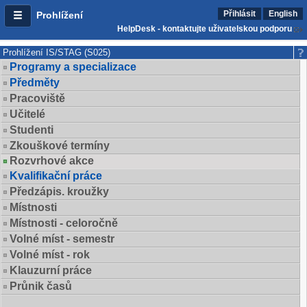
Přihlásit
English
Prohlížení
HelpDesk - kontaktujte uživatelskou podporu
Prohlížení IS/STAG (S025)
Programy a specializace
Předměty
Pracoviště
Učitelé
Studenti
Zkouškové termíny
Rozvrhové akce
Kvalifikační práce
Předzápis. kroužky
Místnosti
Místnosti - celoročně
Volné míst - semestr
Volné míst - rok
Klauzurní práce
Průnik časů