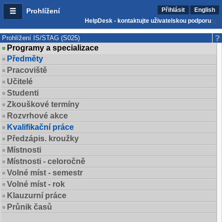
Přihlásit
English
Prohlížení
HelpDesk - kontaktujte uživatelskou podporu
Prohlížení IS/STAG (S025)
Programy a specializace
Předměty
Pracoviště
Učitelé
Studenti
Zkouškové termíny
Rozvrhové akce
Kvalifikační práce
Předzápis. kroužky
Místnosti
Místnosti - celoročně
Volné míst - semestr
Volné míst - rok
Klauzurní práce
Průnik časů