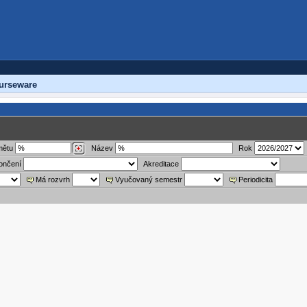
urseware
mětu
Název
Rok
ončení
Akreditace
Má rozvrh
Vyučovaný semestr
Periodicita