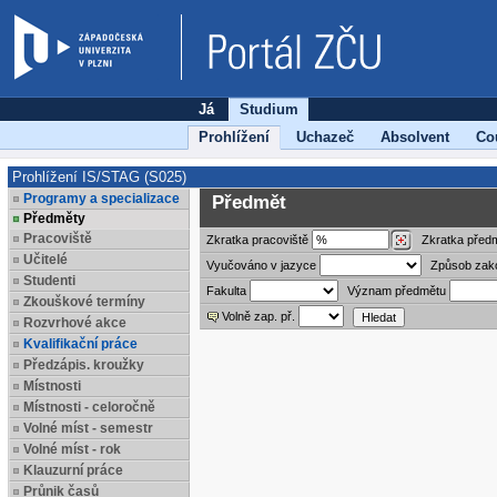
Já
Studium
Prohlížení
Uchazeč
Absolvent
Co
Prohlížení IS/STAG (S025)
Programy a specializace
Předmět
Předměty
Pracoviště
Zkratka
pracoviště
Zkratka před
Učitelé
Vyučováno v jazyce
Způsob zak
Studenti
Fakulta
Význam předmětu
Zkouškové termíny
Volně zap. př.
Rozvrhové akce
Kvalifikační práce
Předzápis. kroužky
Místnosti
Místnosti - celoročně
Volné míst - semestr
Volné míst - rok
Klauzurní práce
Průnik časů