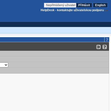
Nepřihlášený uživatel
Přihlásit
English
HelpDesk - kontaktujte uživatelskou podporu