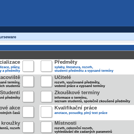
urseware
ializace
Předměty
lizace, plány,
sylaby, literatura, rozvrh,
ky a předměty
studenti předmětu a vypsané termíny
acoviště
Učitelé
sané termíny,
rozvrh, vyučované předměty,
jich studentů
vedené práce a vypsané termíny
Studenti
Zkouškové termíny
ané předměty
informace o termínu,
seznam studentů, společně zkoušené předměty
ové akce
Kvalifikační práce
volných časů
anotace, posudky, plný text práce
 kroužky
Místnosti
entů, rozvrh
rozvrh, celoroční rozvrh,
vyhledávání dle zadaných parametrů