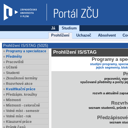
Já
Studium
Prohlížení
Uchazeč
Absolvent
Co
Prohlížení IS/STAG (S025)
Programy a specializace
Prohlížení IS/STAG
Předměty
Programy a spec
Pracoviště
studijní programy, specia
Učitelé
jejich segmenty, blo
Studenti
Pr
Zkouškové termíny
pracovníci, vyp
vyučované předměty a počty je
Rozvrhové akce
Kvalifikační práce
rozvrh a aktuálně zaps
Předzápis. kroužky
Místnosti
Rozvrh
Místnosti - celoročně
seznam studentů, průnik 
Volné míst - semestr
Volné míst - rok
Předzápisové
Klauzurní práce
seznam stud
Průnik časů