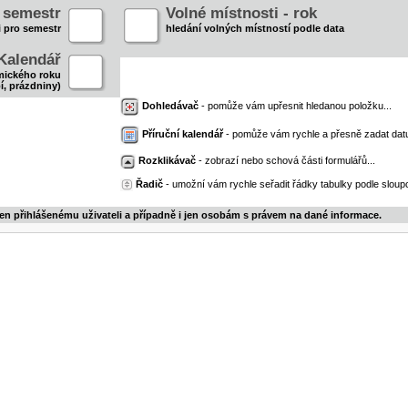
- semestr
Volné místnosti - rok
i pro semestr
hledání volných místností podle data
Kalendář
mického roku
í, prázdniny)
Dohledávač
- pomůže vám upřesnit hledanou položku...
Příruční kalendář
- pomůže vám rychle a přesně zadat dat
Rozklikávač
- zobrazí nebo schová části formulářů...
Řadič
- umožní vám rychle seřadit řádky tabulky podle sloupc
jen přihlášenému uživateli a případně i jen osobám s právem na dané informace.