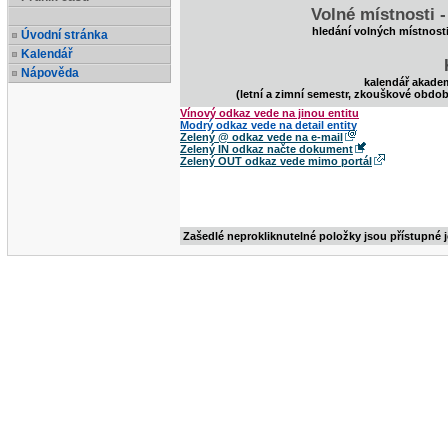
Volné místnosti 
hledání volných místnost
Úvodní stránka
Kalendář
Nápověda
kalendář akade
(letní a zimní semestr, zkouškové obdob
Vínový odkaz vede na jinou entitu
Modrý odkaz vede na detail entity
Zelený @ odkaz vede na e-mail
Zelený IN odkaz načte dokument
Zelený OUT odkaz vede mimo portál
Zašedlé neprokliknutelné položky jsou přístupné 