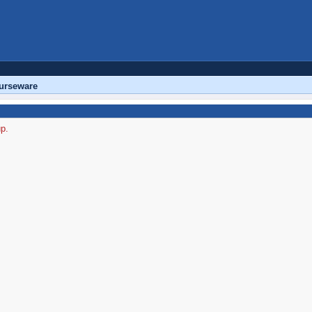
urseware
up.