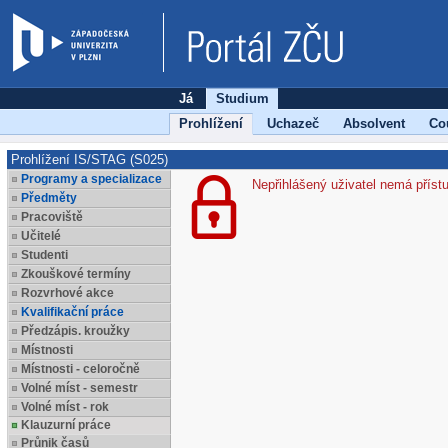
Já
Studium
Prohlížení
Uchazeč
Absolvent
Co
Prohlížení IS/STAG (S025)
Programy a specializace
Nepřihlášený uživatel nemá příst
Předměty
Pracoviště
Učitelé
Studenti
Zkouškové termíny
Rozvrhové akce
Kvalifikační práce
Předzápis. kroužky
Místnosti
Místnosti - celoročně
Volné míst - semestr
Volné míst - rok
Klauzurní práce
Průnik časů