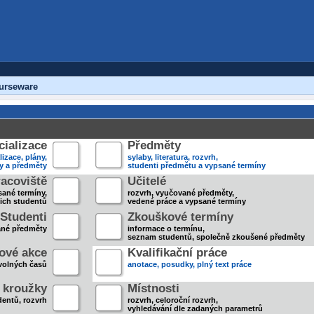
urseware
ializace
Předměty
lizace, plány,
sylaby, literatura, rozvrh,
ky a předměty
studenti předmětu a vypsané termíny
acoviště
Učitelé
sané termíny,
rozvrh, vyučované předměty,
jich studentů
vedené práce a vypsané termíny
Studenti
Zkouškové termíny
ané předměty
informace o termínu,
seznam studentů, společně zkoušené předměty
ové akce
Kvalifikační práce
volných časů
anotace, posudky, plný text práce
 kroužky
Místnosti
entů, rozvrh
rozvrh, celoroční rozvrh,
vyhledávání dle zadaných parametrů