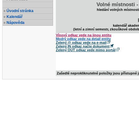
Volné místnosti 
hledání volných místnost
Úvodní stránka
Kalendář
Nápověda
kalendář akade
(letní a zimní semestr, zkouškové obdob
Vínový odkaz vede na jinou entitu
Modrý odkaz vede na detail entity
Zelený @ odkaz vede na e-mail
Zelený IN odkaz načte dokument
Zelený OUT odkaz vede mimo portál
Zašedlé neprokliknutelné položky jsou přístupné 