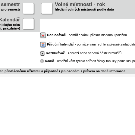
- semestr
Volné místnosti - rok
i pro semestr
hledání volných místností podle data
Kalendář
mického roku
í, prázdniny)
Dohledávač
- pomůže vám upřesnit hledanou položku...
Příruční kalendář
- pomůže vám rychle a přesně zadat dat
Rozklikávač
- zobrazí nebo schová části formulářů...
Řadič
- umožní vám rychle seřadit řádky tabulky podle sloupc
jen přihlášenému uživateli a případně i jen osobám s právem na dané informace.