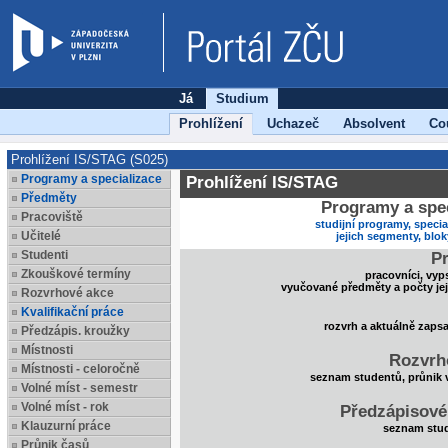
Já
Studium
Prohlížení
Uchazeč
Absolvent
Co
Prohlížení IS/STAG (S025)
Programy a specializace
Prohlížení IS/STAG
Předměty
Programy a spec
Pracoviště
studijní programy, specia
Učitelé
jejich segmenty, blo
Studenti
Pr
Zkouškové termíny
pracovníci, vyp
vyučované předměty a počty je
Rozvrhové akce
Kvalifikační práce
rozvrh a aktuálně zaps
Předzápis. kroužky
Místnosti
Rozvrh
Místnosti - celoročně
seznam studentů, průnik 
Volné míst - semestr
Volné míst - rok
Předzápisové
Klauzurní práce
seznam stud
Průnik časů