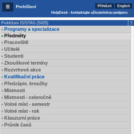
Přihlásit
English
Prohlížení
HelpDesk - kontaktujte uživatelskou podporu
Prohlížení IS/STAG (S025)
Programy a specializace
Předměty
Pracoviště
Učitelé
Studenti
Zkouškové termíny
Rozvrhové akce
Kvalifikační práce
Předzápis. kroužky
Místnosti
Místnosti - celoročně
Volné míst - semestr
Volné míst - rok
Klauzurní práce
Průnik časů