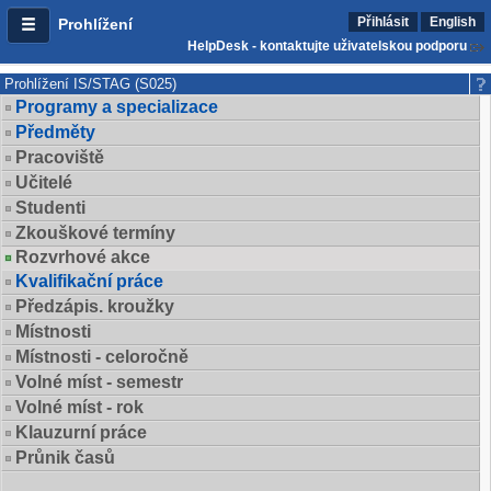
Přihlásit
English
Prohlížení
HelpDesk - kontaktujte uživatelskou podporu
Prohlížení IS/STAG (S025)
Programy a specializace
Předměty
Pracoviště
Učitelé
Studenti
Zkouškové termíny
Rozvrhové akce
Kvalifikační práce
Předzápis. kroužky
Místnosti
Místnosti - celoročně
Volné míst - semestr
Volné míst - rok
Klauzurní práce
Průnik časů