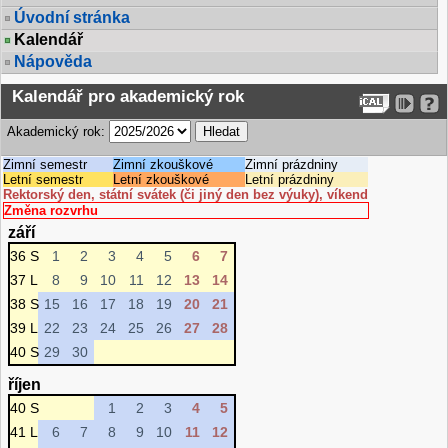
Úvodní stránka
Kalendář
Nápověda
Kalendář pro akademický rok
Akademický rok:
Zimní semestr
Zimní zkouškové
Zimní prázdniny
Letní semestr
Letní zkouškové
Letní prázdniny
Rektorský den, státní svátek (či jiný den bez výuky), víkend
Změna rozvrhu
září
36 S
1
2
3
4
5
6
7
37 L
8
9
10
11
12
13
14
38 S
15
16
17
18
19
20
21
39 L
22
23
24
25
26
27
28
40 S
29
30
říjen
40 S
1
2
3
4
5
41 L
6
7
8
9
10
11
12