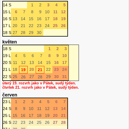
14 S
1
2
3
4
5
15 L
6
7
8
9
10
11
12
16 S
13
14
15
16
17
18
19
17 L
20
21
22
23
24
25
26
18 S
27
28
29
30
květen
18 S
1
2
3
19 L
4
5
6
7
8
9
10
20 S
11
12
13
14
15
16
17
21 L
18
20
22
23
24
19
21
22 S
25
27
29
30
31
26
28
úterý 19. rozvrh jako v Pátek, sudý týden.
čtvrtek 21. rozvrh jako v Pátek, sudý týden.
červen
23 L
1
2
3
4
5
6
7
24 S
8
9
10
11
12
13
14
25 L
15
16
17
18
19
20
21
26 S
22
23
24
25
26
27
28