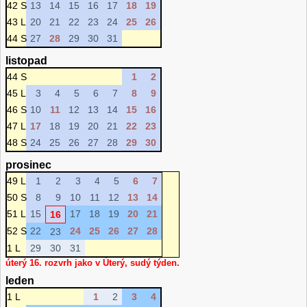
42 S
13
14
15
16
17
18
19
43 L
20
21
22
23
24
25
26
44 S
27
28
29
30
31
listopad
44 S
1
2
45 L
3
4
5
6
7
8
9
46 S
10
11
12
13
14
15
16
47 L
17
18
19
20
21
22
23
48 S
24
25
26
27
28
29
30
prosinec
49 L
1
2
3
4
5
6
7
50 S
8
9
10
11
12
13
14
51 L
15
17
18
19
20
21
16
52 S
22
24
25
26
27
28
23
1 L
29
30
31
úterý 16. rozvrh jako v Úterý, sudý týden.
leden
1 L
1
2
3
4