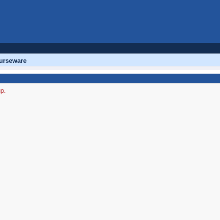
urseware
up.