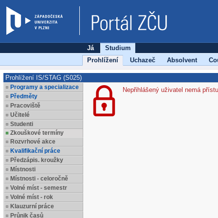
Já
Studium
Prohlížení
Uchazeč
Absolvent
Co
Prohlížení IS/STAG (S025)
Programy a specializace
Nepřihlášený uživatel nemá příst
Předměty
Pracoviště
Učitelé
Studenti
Zkouškové termíny
Rozvrhové akce
Kvalifikační práce
Předzápis. kroužky
Místnosti
Místnosti - celoročně
Volné míst - semestr
Volné míst - rok
Klauzurní práce
Průnik časů