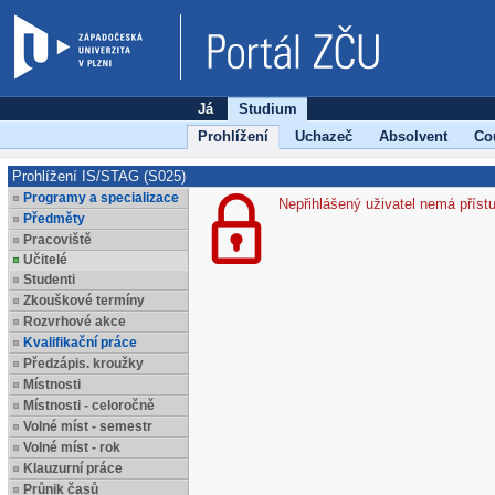
Já
Studium
Prohlížení
Uchazeč
Absolvent
Co
Prohlížení IS/STAG (S025)
Programy a specializace
Nepřihlášený uživatel nemá příst
Předměty
Pracoviště
Učitelé
Studenti
Zkouškové termíny
Rozvrhové akce
Kvalifikační práce
Předzápis. kroužky
Místnosti
Místnosti - celoročně
Volné míst - semestr
Volné míst - rok
Klauzurní práce
Průnik časů