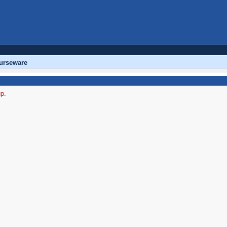
urseware
up.