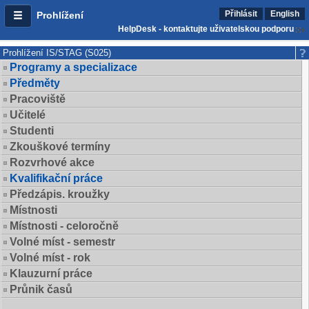
Přihlásit
English
Prohlížení
HelpDesk - kontaktujte uživatelskou podporu
Prohlížení IS/STAG (S025)
Programy a specializace
Předměty
Pracoviště
Učitelé
Studenti
Zkouškové termíny
Rozvrhové akce
Kvalifikační práce
Předzápis. kroužky
Místnosti
Místnosti - celoročně
Volné míst - semestr
Volné míst - rok
Klauzurní práce
Průnik časů