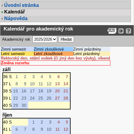
Úvodní stránka
Kalendář
Nápověda
Kalendář pro akademický rok
Akademický rok:
Zimní semestr
Zimní zkouškové
Zimní prázdniny
Letní semestr
Letní zkouškové
Letní prázdniny
Rektorský den, státní svátek (či jiný den bez výuky), víkend
Změna rozvrhu
září
36 S
1
2
3
4
5
6
7
37 L
8
9
10
11
12
13
14
38 S
15
16
17
18
19
20
21
39 L
22
23
24
25
26
27
28
40 S
29
30
říjen
40 S
1
2
3
4
5
41 L
6
7
8
9
10
11
12