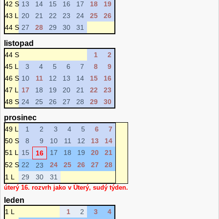
42 S
13
14
15
16
17
18
19
43 L
20
21
22
23
24
25
26
44 S
27
28
29
30
31
listopad
44 S
1
2
45 L
3
4
5
6
7
8
9
46 S
10
11
12
13
14
15
16
47 L
17
18
19
20
21
22
23
48 S
24
25
26
27
28
29
30
prosinec
49 L
1
2
3
4
5
6
7
50 S
8
9
10
11
12
13
14
51 L
15
17
18
19
20
21
16
52 S
22
24
25
26
27
28
23
1 L
29
30
31
úterý 16. rozvrh jako v Úterý, sudý týden.
leden
1 L
1
2
3
4