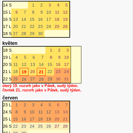
14 S
1
2
3
4
5
15 L
6
7
8
9
10
11
12
16 S
13
14
15
16
17
18
19
17 L
20
21
22
23
24
25
26
18 S
27
28
29
30
květen
18 S
1
2
3
19 L
4
5
6
7
8
9
10
20 S
11
12
13
14
15
16
17
21 L
18
20
22
23
24
19
21
22 S
25
27
29
30
31
26
28
úterý 19. rozvrh jako v Pátek, sudý týden.
čtvrtek 21. rozvrh jako v Pátek, sudý týden.
červen
23 L
1
2
3
4
5
6
7
24 S
8
9
10
11
12
13
14
25 L
15
16
17
18
19
20
21
26 S
22
23
24
25
26
27
28