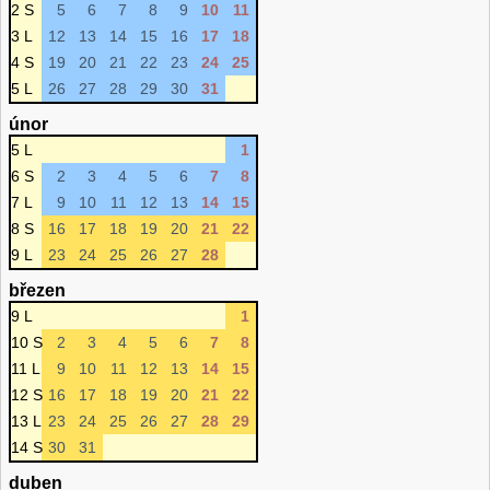
2 S
5
6
7
8
9
10
11
3 L
12
13
14
15
16
17
18
4 S
19
20
21
22
23
24
25
5 L
26
27
28
29
30
31
únor
5 L
1
6 S
2
3
4
5
6
7
8
7 L
9
10
11
12
13
14
15
8 S
16
17
18
19
20
21
22
9 L
23
24
25
26
27
28
březen
9 L
1
10 S
2
3
4
5
6
7
8
11 L
9
10
11
12
13
14
15
12 S
16
17
18
19
20
21
22
13 L
23
24
25
26
27
28
29
14 S
30
31
duben