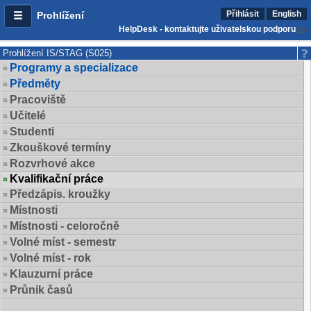
Přihlásit
English
Prohlížení
HelpDesk - kontaktujte uživatelskou podporu
Prohlížení IS/STAG (S025)
Programy a specializace
Předměty
Pracoviště
Učitelé
Studenti
Zkouškové termíny
Rozvrhové akce
Kvalifikační práce
Předzápis. kroužky
Místnosti
Místnosti - celoročně
Volné míst - semestr
Volné míst - rok
Klauzurní práce
Průnik časů