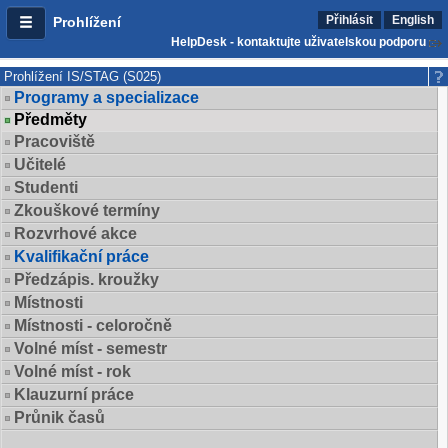
Přihlásit
English
Prohlížení
HelpDesk - kontaktujte uživatelskou podporu
Prohlížení IS/STAG (S025)
Programy a specializace
Předměty
Pracoviště
Učitelé
Studenti
Zkouškové termíny
Rozvrhové akce
Kvalifikační práce
Předzápis. kroužky
Místnosti
Místnosti - celoročně
Volné míst - semestr
Volné míst - rok
Klauzurní práce
Průnik časů