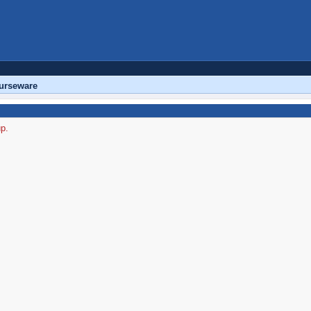
urseware
up.