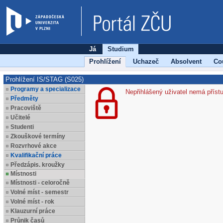
Já
Studium
Prohlížení
Uchazeč
Absolvent
Co
Prohlížení IS/STAG (S025)
Programy a specializace
Nepřihlášený uživatel nemá příst
Předměty
Pracoviště
Učitelé
Studenti
Zkouškové termíny
Rozvrhové akce
Kvalifikační práce
Předzápis. kroužky
Místnosti
Místnosti - celoročně
Volné míst - semestr
Volné míst - rok
Klauzurní práce
Průnik časů