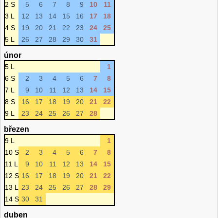
2 S
5
6
7
8
9
10
11
3 L
12
13
14
15
16
17
18
4 S
19
20
21
22
23
24
25
5 L
26
27
28
29
30
31
únor
5 L
1
6 S
2
3
4
5
6
7
8
7 L
9
10
11
12
13
14
15
8 S
16
17
18
19
20
21
22
9 L
23
24
25
26
27
28
březen
9 L
1
10 S
2
3
4
5
6
7
8
11 L
9
10
11
12
13
14
15
12 S
16
17
18
19
20
21
22
13 L
23
24
25
26
27
28
29
14 S
30
31
duben