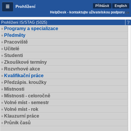
Přihlásit
English
Prohlížení
HelpDesk - kontaktujte uživatelskou podporu
Prohlížení IS/STAG (S025)
Programy a specializace
Předměty
Pracoviště
Učitelé
Studenti
Zkouškové termíny
Rozvrhové akce
Kvalifikační práce
Předzápis. kroužky
Místnosti
Místnosti - celoročně
Volné míst - semestr
Volné míst - rok
Klauzurní práce
Průnik časů