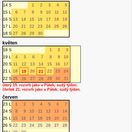
14 S
1
2
3
4
5
15 L
6
7
8
9
10
11
12
16 S
13
14
15
16
17
18
19
17 L
20
21
22
23
24
25
26
18 S
27
28
29
30
květen
18 S
1
2
3
19 L
4
5
6
7
8
9
10
20 S
11
12
13
14
15
16
17
21 L
18
20
22
23
24
19
21
22 S
25
27
29
30
31
26
28
úterý 19. rozvrh jako v Pátek, sudý týden.
čtvrtek 21. rozvrh jako v Pátek, sudý týden.
červen
23 L
1
2
3
4
5
6
7
24 S
8
9
10
11
12
13
14
25 L
15
16
17
18
19
20
21
26 S
22
23
24
25
26
27
28