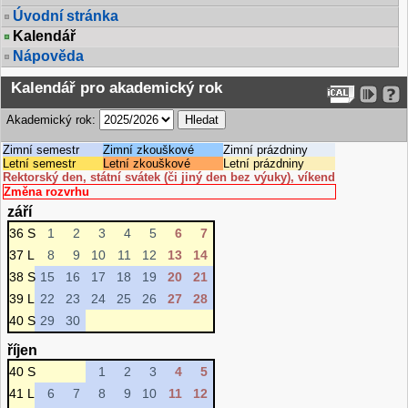
Úvodní stránka
Kalendář
Nápověda
Kalendář pro akademický rok
Akademický rok:
Zimní semestr
Zimní zkouškové
Zimní prázdniny
Letní semestr
Letní zkouškové
Letní prázdniny
Rektorský den, státní svátek (či jiný den bez výuky), víkend
Změna rozvrhu
září
36 S
1
2
3
4
5
6
7
37 L
8
9
10
11
12
13
14
38 S
15
16
17
18
19
20
21
39 L
22
23
24
25
26
27
28
40 S
29
30
říjen
40 S
1
2
3
4
5
41 L
6
7
8
9
10
11
12