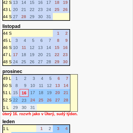
42 S
13
14
15
16
17
18
19
43 L
20
21
22
23
24
25
26
44 S
27
28
29
30
31
listopad
44 S
1
2
45 L
3
4
5
6
7
8
9
46 S
10
11
12
13
14
15
16
47 L
17
18
19
20
21
22
23
48 S
24
25
26
27
28
29
30
prosinec
49 L
1
2
3
4
5
6
7
50 S
8
9
10
11
12
13
14
51 L
15
17
18
19
20
21
16
52 S
22
24
25
26
27
28
23
1 L
29
30
31
úterý 16. rozvrh jako v Úterý, sudý týden.
leden
1 L
1
2
3
4