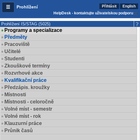
Přihlásit
English
Prohlížení
HelpDesk - kontaktujte uživatelskou podporu
Prohlížení IS/STAG (S025)
Programy a specializace
Předměty
Pracoviště
Učitelé
Studenti
Zkouškové termíny
Rozvrhové akce
Kvalifikační práce
Předzápis. kroužky
Místnosti
Místnosti - celoročně
Volné míst - semestr
Volné míst - rok
Klauzurní práce
Průnik časů