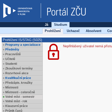
Já
Studium
Prohlížení
Uchazeč
Absolvent
Co
Prohlížení IS/STAG (S025)
Programy a specializace
Nepřihlášený uživatel nemá příst
Předměty
Pracoviště
Učitelé
Studenti
Zkouškové termíny
Rozvrhové akce
Kvalifikační práce
Předzápis. kroužky
Místnosti
Místnosti - celoročně
Volné míst - semestr
Volné míst - rok
Klauzurní práce
Průnik časů