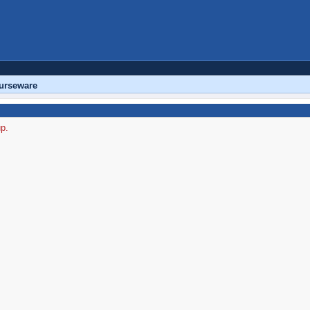
urseware
up.