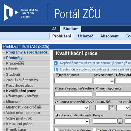
Já
Studium
Prohlížení
Uchazeč
Absolvent
Co
Prohlížení IS/STAG (S025)
Programy a specializace
Kvalifikační práce
Předměty
Nepřihlášenému uživateli se zobrazují pouze již 
Pracoviště
Učitelé
Osobní čísla studentů se zobrazují pouze přihláše
Studenti
Příjmení studenta
Stav studenta
Název pr
Zkouškové termíny
Rozvrhové akce
Příjmení vedoucího/školitele
Příjmení oponenta
Kvalifikační práce
Předzápis. kroužky
Místnosti
Fakulta pracoviště VŠKP
Pracoviště
Rok zadá
Místnosti - celoročně
Volné míst - semestr
Fakulta studia studenta
Program
Spec
Volné míst - rok
Klauzurní práce
Průnik časů
Jen VŠKP s neúplnými
Jen VŠKP se stano