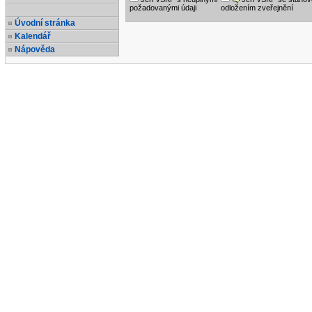
požadovanými údaji
odložením zveřejnění
Úvodní stránka
Kalendář
Nápověda