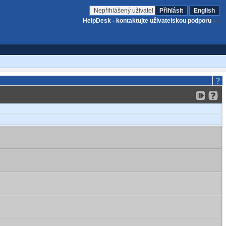
Nepřihlášený uživatel
Přihlásit
English
HelpDesk - kontaktujte uživatelskou podporu