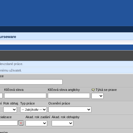
urseware
odevzdané práce.
nému uživateli.
áce
Klíčová slova
Klíčová slova anglicky
Týká se praxe
ní
Rok obhaj.
Typ práce
Ocenění práce
ializace
Akad. rok zadání
Akad. rok obhajoby
veným