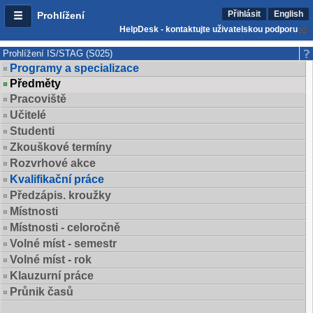
Přihlásit
English
Prohlížení
HelpDesk - kontaktujte uživatelskou podporu
Prohlížení IS/STAG (S025)
Programy a specializace
Předměty
Pracoviště
Učitelé
Studenti
Zkouškové termíny
Rozvrhové akce
Kvalifikační práce
Předzápis. kroužky
Místnosti
Místnosti - celoročně
Volné míst - semestr
Volné míst - rok
Klauzurní práce
Průnik časů