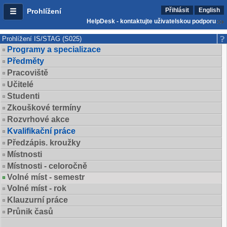
Přihlásit
English
Prohlížení
HelpDesk - kontaktujte uživatelskou podporu
Prohlížení IS/STAG (S025)
Programy a specializace
Předměty
Pracoviště
Učitelé
Studenti
Zkouškové termíny
Rozvrhové akce
Kvalifikační práce
Předzápis. kroužky
Místnosti
Místnosti - celoročně
Volné míst - semestr
Volné míst - rok
Klauzurní práce
Průnik časů