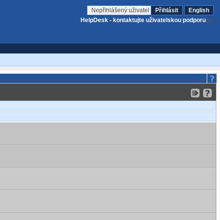
Nepřihlášený uživatel
Přihlásit
English
HelpDesk - kontaktujte uživatelskou podporu