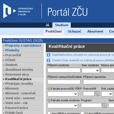
Já
Studium
Prohlížení
Uchazeč
Absolvent
Co
Prohlížení IS/STAG (S025)
Programy a specializace
Kvalifikační práce
Předměty
Nepřihlášenému uživateli se zobrazují pouze již 
Pracoviště
Učitelé
Osobní čísla studentů se zobrazují pouze přihláše
Studenti
Příjmení studenta
Stav studenta
Název pr
Zkouškové termíny
Rozvrhové akce
Příjmení vedoucího/školitele
Příjmení oponenta
Kvalifikační práce
Předzápis. kroužky
Místnosti
Fakulta pracoviště VŠKP
Pracoviště
Rok zadá
Místnosti - celoročně
Volné míst - semestr
Fakulta studia studenta
Program
Spec
Volné míst - rok
Klauzurní práce
Průnik časů
Jen VŠKP s neúplnými
Jen VŠKP se stano