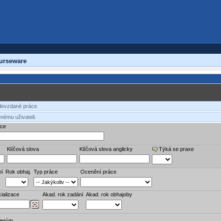
urseware
odevzdané práce.
nému uživateli.
áce
Klíčová slova
Klíčová slova anglicky
Týká se praxe
ní
Rok obhaj.
Typ práce
Ocenění práce
ializace
Akad. rok zadání
Akad. rok obhajoby
veným