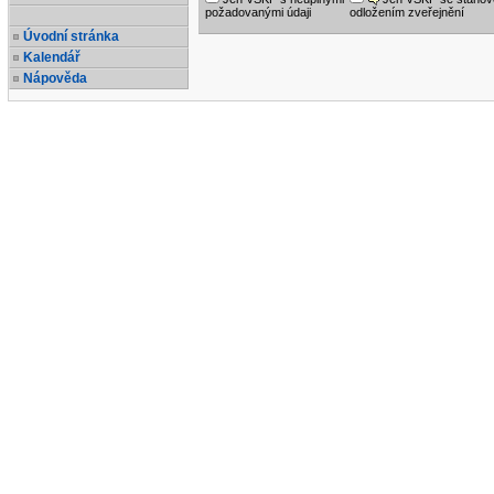
požadovanými údaji
odložením zveřejnění
Úvodní stránka
Kalendář
Nápověda