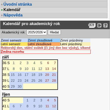
Úvodní stránka
Kalendář
Nápověda
Kalendář pro akademický rok
Akademický rok:
Zimní semestr
Zimní zkouškové
Zimní prázdniny
Letní semestr
Letní zkouškové
Letní prázdniny
Rektorský den, státní svátek (či jiný den bez výuky), víkend
Změna rozvrhu
září
36 S
1
2
3
4
5
6
7
37 L
8
9
10
11
12
13
14
38 S
15
16
17
18
19
20
21
39 L
22
23
24
25
26
27
28
40 S
29
30
říjen
40 S
1
2
3
4
5
41 L
6
7
8
9
10
11
12