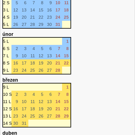
2 S
5
6
7
8
9
10
11
3 L
12
13
14
15
16
17
18
4 S
19
20
21
22
23
24
25
5 L
26
27
28
29
30
31
únor
5 L
1
6 S
2
3
4
5
6
7
8
7 L
9
10
11
12
13
14
15
8 S
16
17
18
19
20
21
22
9 L
23
24
25
26
27
28
březen
9 L
1
10 S
2
3
4
5
6
7
8
11 L
9
10
11
12
13
14
15
12 S
16
17
18
19
20
21
22
13 L
23
24
25
26
27
28
29
14 S
30
31
duben