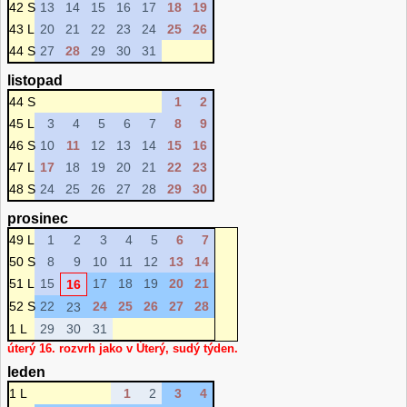
42 S
13
14
15
16
17
18
19
43 L
20
21
22
23
24
25
26
44 S
27
28
29
30
31
listopad
44 S
1
2
45 L
3
4
5
6
7
8
9
46 S
10
11
12
13
14
15
16
47 L
17
18
19
20
21
22
23
48 S
24
25
26
27
28
29
30
prosinec
49 L
1
2
3
4
5
6
7
50 S
8
9
10
11
12
13
14
51 L
15
17
18
19
20
21
16
52 S
22
24
25
26
27
28
23
1 L
29
30
31
úterý 16. rozvrh jako v Úterý, sudý týden.
leden
1 L
1
2
3
4