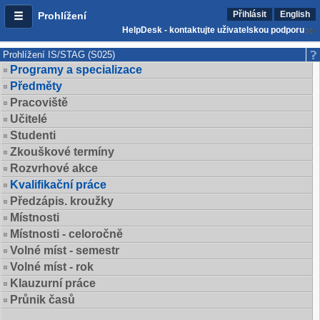
Přihlásit
English
Prohlížení
HelpDesk - kontaktujte uživatelskou podporu
Prohlížení IS/STAG (S025)
Programy a specializace
Předměty
Pracoviště
Učitelé
Studenti
Zkouškové termíny
Rozvrhové akce
Kvalifikační práce
Předzápis. kroužky
Místnosti
Místnosti - celoročně
Volné míst - semestr
Volné míst - rok
Klauzurní práce
Průnik časů