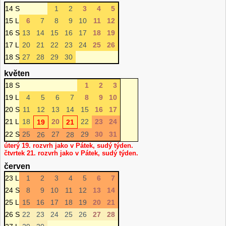
14 S
1
2
3
4
5
15 L
6
7
8
9
10
11
12
16 S
13
14
15
16
17
18
19
17 L
20
21
22
23
24
25
26
18 S
27
28
29
30
květen
18 S
1
2
3
19 L
4
5
6
7
8
9
10
20 S
11
12
13
14
15
16
17
21 L
18
20
22
23
24
19
21
22 S
25
27
29
30
31
26
28
úterý 19. rozvrh jako v Pátek, sudý týden.
čtvrtek 21. rozvrh jako v Pátek, sudý týden.
červen
23 L
1
2
3
4
5
6
7
24 S
8
9
10
11
12
13
14
25 L
15
16
17
18
19
20
21
26 S
22
23
24
25
26
27
28