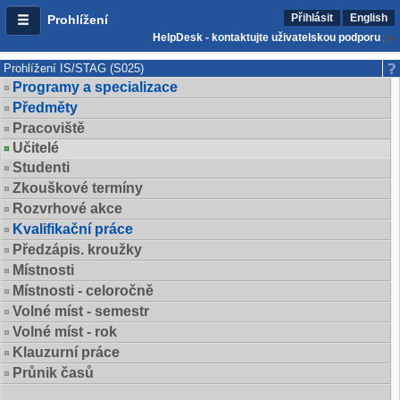
Přihlásit
English
Prohlížení
HelpDesk - kontaktujte uživatelskou podporu
Prohlížení IS/STAG (S025)
Programy a specializace
Předměty
Pracoviště
Učitelé
Studenti
Zkouškové termíny
Rozvrhové akce
Kvalifikační práce
Předzápis. kroužky
Místnosti
Místnosti - celoročně
Volné míst - semestr
Volné míst - rok
Klauzurní práce
Průnik časů