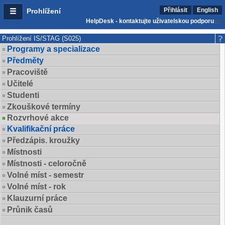
Přihlásit
English
Prohlížení
HelpDesk - kontaktujte uživatelskou podporu
Prohlížení IS/STAG (S025)
Programy a specializace
Předměty
Pracoviště
Učitelé
Studenti
Zkouškové termíny
Rozvrhové akce
Kvalifikační práce
Předzápis. kroužky
Místnosti
Místnosti - celoročně
Volné míst - semestr
Volné míst - rok
Klauzurní práce
Průnik časů