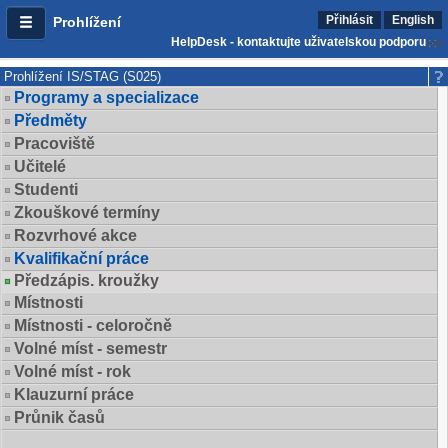
Přihlásit
English
Prohlížení
HelpDesk - kontaktujte uživatelskou podporu
Prohlížení IS/STAG (S025)
Programy a specializace
Předměty
Pracoviště
Učitelé
Studenti
Zkouškové termíny
Rozvrhové akce
Kvalifikační práce
Předzápis. kroužky
Místnosti
Místnosti - celoročně
Volné míst - semestr
Volné míst - rok
Klauzurní práce
Průnik časů