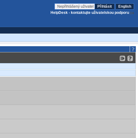
Nepřihlášený uživatel
Přihlásit
English
HelpDesk - kontaktujte uživatelskou podporu