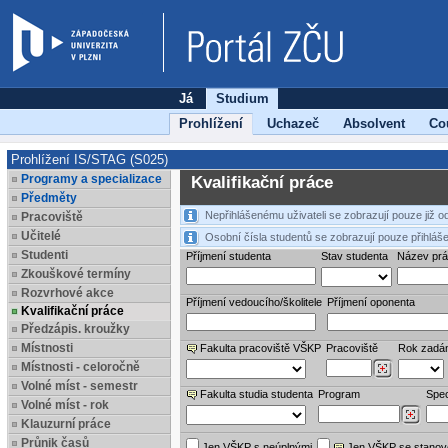
Já
Studium
Prohlížení
Uchazeč
Absolvent
Co
Prohlížení IS/STAG (S025)
Programy a specializace
Kvalifikační práce
Předměty
Nepřihlášenému uživateli se zobrazují pouze již 
Pracoviště
Učitelé
Osobní čísla studentů se zobrazují pouze přihláše
Studenti
Příjmení studenta
Stav studenta
Název pr
Zkouškové termíny
Rozvrhové akce
Příjmení vedoucího/školitele
Příjmení oponenta
Kvalifikační práce
Předzápis. kroužky
Místnosti
Fakulta pracoviště VŠKP
Pracoviště
Rok zadá
Místnosti - celoročně
Volné míst - semestr
Fakulta studia studenta
Program
Spec
Volné míst - rok
Klauzurní práce
Průnik časů
Jen VŠKP s neúplnými
Jen VŠKP se stano