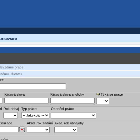
urseware
odevzdané práce.
nému uživateli.
áce
Klíčová slova
Klíčová slova anglicky
Týká se praxe
ní
Rok obhaj.
Typ práce
Ocenění práce
ializace
Akad. rok zadání
Akad. rok obhajoby
veným