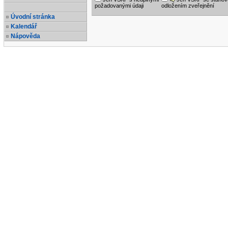
požadovanými údaji
odložením zveřejnění
Úvodní stránka
Kalendář
Nápověda