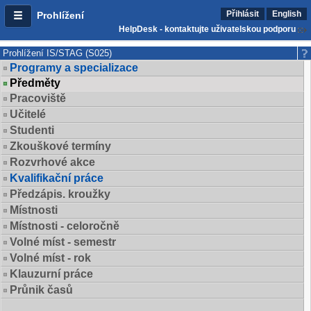
Přihlásit
English
Prohlížení
HelpDesk - kontaktujte uživatelskou podporu
Prohlížení IS/STAG (S025)
Programy a specializace
Předměty
Pracoviště
Učitelé
Studenti
Zkouškové termíny
Rozvrhové akce
Kvalifikační práce
Předzápis. kroužky
Místnosti
Místnosti - celoročně
Volné míst - semestr
Volné míst - rok
Klauzurní práce
Průnik časů