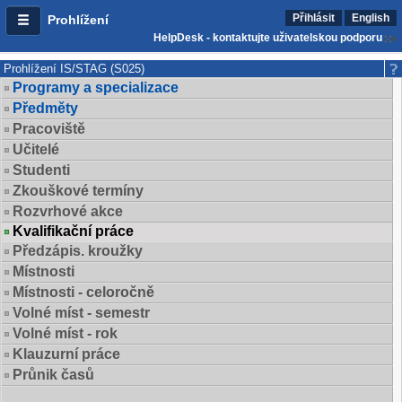
Přihlásit
English
Prohlížení
HelpDesk - kontaktujte uživatelskou podporu
Prohlížení IS/STAG (S025)
Programy a specializace
Předměty
Pracoviště
Učitelé
Studenti
Zkouškové termíny
Rozvrhové akce
Kvalifikační práce
Předzápis. kroužky
Místnosti
Místnosti - celoročně
Volné míst - semestr
Volné míst - rok
Klauzurní práce
Průnik časů