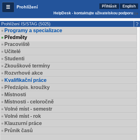
Přihlásit
English
Prohlížení
HelpDesk - kontaktujte uživatelskou podporu
Prohlížení IS/STAG (S025)
Programy a specializace
Předměty
Pracoviště
Učitelé
Studenti
Zkouškové termíny
Rozvrhové akce
Kvalifikační práce
Předzápis. kroužky
Místnosti
Místnosti - celoročně
Volné míst - semestr
Volné míst - rok
Klauzurní práce
Průnik časů