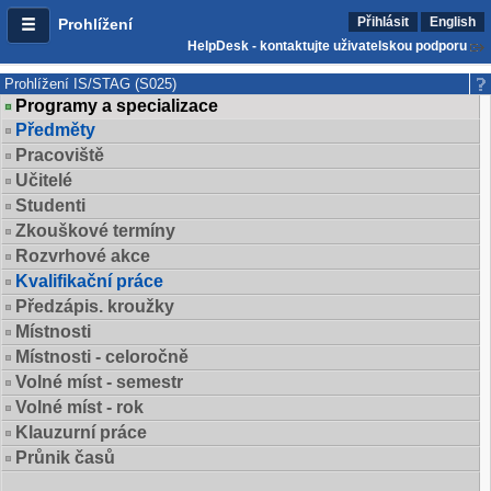
Přihlásit
English
Prohlížení
HelpDesk - kontaktujte uživatelskou podporu
Prohlížení IS/STAG (S025)
Programy a specializace
Předměty
Pracoviště
Učitelé
Studenti
Zkouškové termíny
Rozvrhové akce
Kvalifikační práce
Předzápis. kroužky
Místnosti
Místnosti - celoročně
Volné míst - semestr
Volné míst - rok
Klauzurní práce
Průnik časů