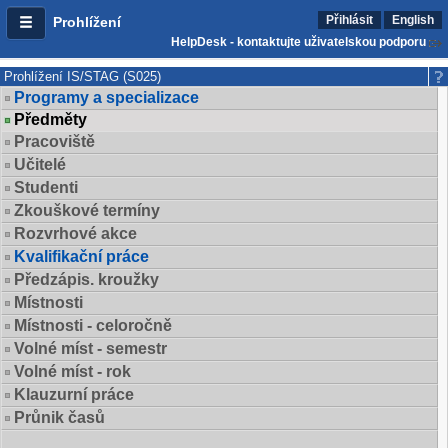
Přihlásit
English
Prohlížení
HelpDesk - kontaktujte uživatelskou podporu
Prohlížení IS/STAG (S025)
Programy a specializace
Předměty
Pracoviště
Učitelé
Studenti
Zkouškové termíny
Rozvrhové akce
Kvalifikační práce
Předzápis. kroužky
Místnosti
Místnosti - celoročně
Volné míst - semestr
Volné míst - rok
Klauzurní práce
Průnik časů