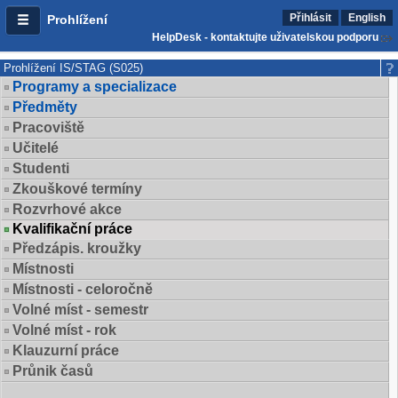
Přihlásit
English
Prohlížení
HelpDesk - kontaktujte uživatelskou podporu
Prohlížení IS/STAG (S025)
Programy a specializace
Předměty
Pracoviště
Učitelé
Studenti
Zkouškové termíny
Rozvrhové akce
Kvalifikační práce
Předzápis. kroužky
Místnosti
Místnosti - celoročně
Volné míst - semestr
Volné míst - rok
Klauzurní práce
Průnik časů