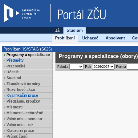
Já
Studium
Prohlížení
Uchazeč
Absolvent
Co
Prohlížení IS/STAG (S025)
Programy a specializace
Programy a specializace (obory)
Předměty
Pracoviště
Fakulta
Rok
Forma
Učitelé
Studenti
Zkouškové termíny
Rozvrhové akce
Kvalifikační práce
Předzápis. kroužky
Místnosti
Místnosti - celoročně
Volné míst - semestr
Volné míst - rok
Klauzurní práce
Průnik časů