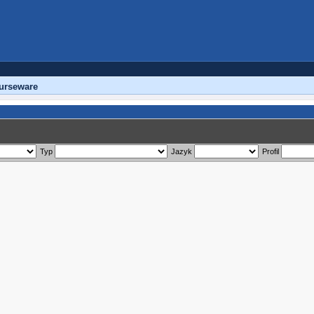
urseware
Typ
Jazyk
Profil