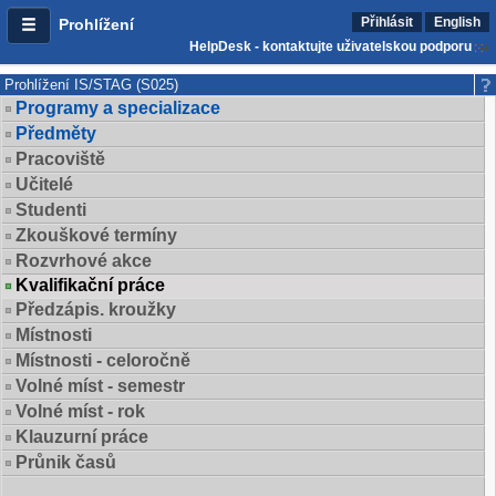
Přihlásit
English
Prohlížení
HelpDesk - kontaktujte uživatelskou podporu
Prohlížení IS/STAG (S025)
Programy a specializace
Předměty
Pracoviště
Učitelé
Studenti
Zkouškové termíny
Rozvrhové akce
Kvalifikační práce
Předzápis. kroužky
Místnosti
Místnosti - celoročně
Volné míst - semestr
Volné míst - rok
Klauzurní práce
Průnik časů