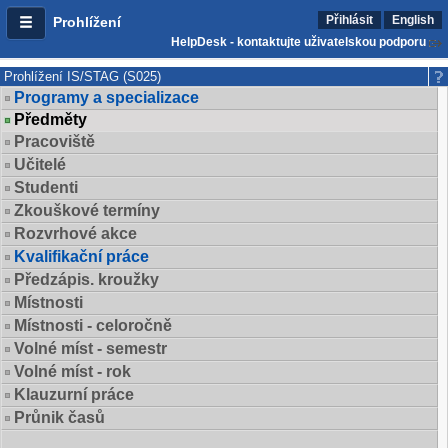
Přihlásit
English
Prohlížení
HelpDesk - kontaktujte uživatelskou podporu
Prohlížení IS/STAG (S025)
Programy a specializace
Předměty
Pracoviště
Učitelé
Studenti
Zkouškové termíny
Rozvrhové akce
Kvalifikační práce
Předzápis. kroužky
Místnosti
Místnosti - celoročně
Volné míst - semestr
Volné míst - rok
Klauzurní práce
Průnik časů