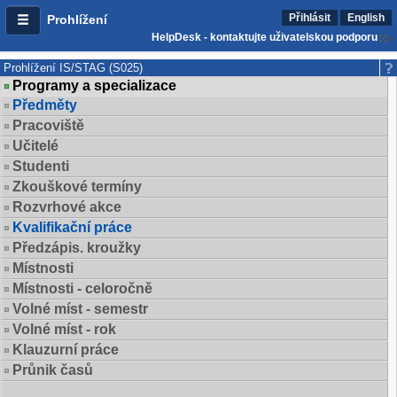
Přihlásit
English
Prohlížení
HelpDesk - kontaktujte uživatelskou podporu
Prohlížení IS/STAG (S025)
Programy a specializace
Předměty
Pracoviště
Učitelé
Studenti
Zkouškové termíny
Rozvrhové akce
Kvalifikační práce
Předzápis. kroužky
Místnosti
Místnosti - celoročně
Volné míst - semestr
Volné míst - rok
Klauzurní práce
Průnik časů