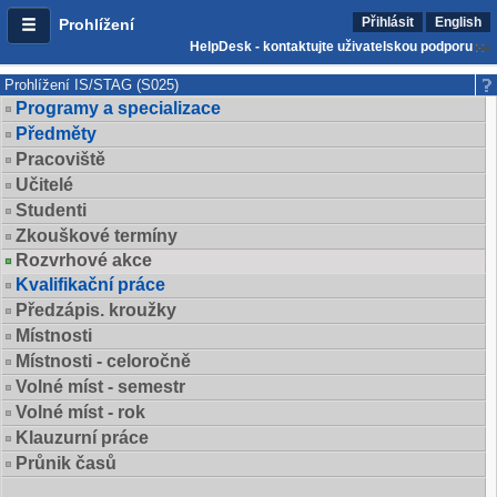
Přihlásit
English
Prohlížení
HelpDesk - kontaktujte uživatelskou podporu
Prohlížení IS/STAG (S025)
Programy a specializace
Předměty
Pracoviště
Učitelé
Studenti
Zkouškové termíny
Rozvrhové akce
Kvalifikační práce
Předzápis. kroužky
Místnosti
Místnosti - celoročně
Volné míst - semestr
Volné míst - rok
Klauzurní práce
Průnik časů