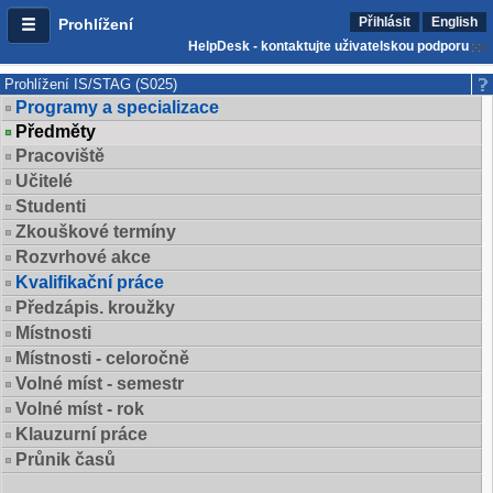
Přihlásit
English
Prohlížení
HelpDesk - kontaktujte uživatelskou podporu
Prohlížení IS/STAG (S025)
Programy a specializace
Předměty
Pracoviště
Učitelé
Studenti
Zkouškové termíny
Rozvrhové akce
Kvalifikační práce
Předzápis. kroužky
Místnosti
Místnosti - celoročně
Volné míst - semestr
Volné míst - rok
Klauzurní práce
Průnik časů