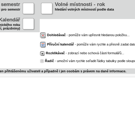
- semestr
Volné místnosti - rok
i pro semestr
hledání volných místností podle data
Kalendář
mického roku
í, prázdniny)
Dohledávač
- pomůže vám upřesnit hledanou položku...
Příruční kalendář
- pomůže vám rychle a přesně zadat dat
Rozklikávač
- zobrazí nebo schová části formulářů...
Řadič
- umožní vám rychle seřadit řádky tabulky podle sloupc
jen přihlášenému uživateli a případně i jen osobám s právem na dané informace.