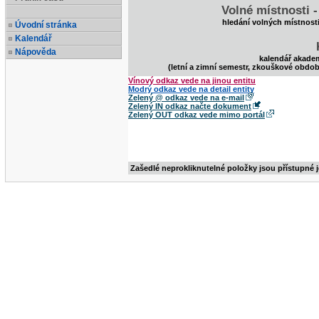
Volné místnosti 
hledání volných místnost
Úvodní stránka
Kalendář
Nápověda
kalendář akade
(letní a zimní semestr, zkouškové obdob
Vínový odkaz vede na jinou entitu
Modrý odkaz vede na detail entity
Zelený @ odkaz vede na e-mail
Zelený IN odkaz načte dokument
Zelený OUT odkaz vede mimo portál
Zašedlé neprokliknutelné položky jsou přístupné 