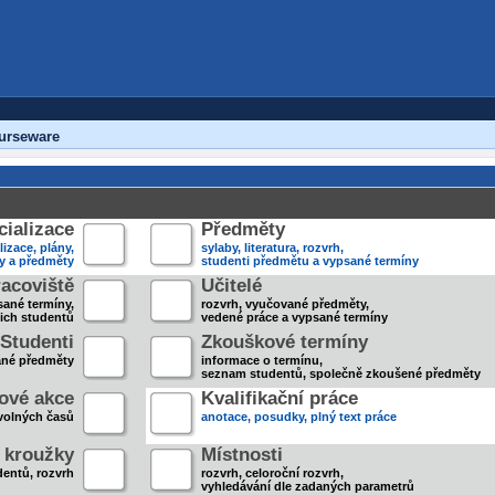
urseware
ializace
Předměty
lizace, plány,
sylaby, literatura, rozvrh,
ky a předměty
studenti předmětu a vypsané termíny
acoviště
Učitelé
sané termíny,
rozvrh, vyučované předměty,
jich studentů
vedené práce a vypsané termíny
Studenti
Zkouškové termíny
ané předměty
informace o termínu,
seznam studentů, společně zkoušené předměty
ové akce
Kvalifikační práce
volných časů
anotace, posudky, plný text práce
 kroužky
Místnosti
entů, rozvrh
rozvrh, celoroční rozvrh,
vyhledávání dle zadaných parametrů