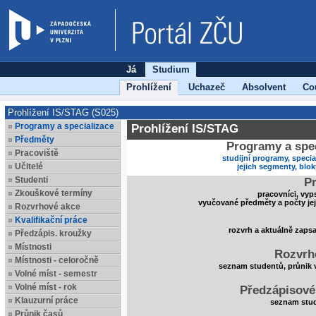
Já
Studium
Prohlížení
Uchazeč
Absolvent
Co
Prohlížení IS/STAG (S025)
Programy a specializace
Prohlížení IS/STAG
Předměty
Programy a spec
Pracoviště
studijní programy, specia
Učitelé
jejich segmenty, blo
Studenti
Pr
Zkouškové termíny
pracovníci, vyp
vyučované předměty a počty je
Rozvrhové akce
Kvalifikační práce
rozvrh a aktuálně zaps
Předzápis. kroužky
Místnosti
Rozvrh
Místnosti - celoročně
seznam studentů, průnik 
Volné míst - semestr
Volné míst - rok
Předzápisové
Klauzurní práce
seznam stud
Průnik časů