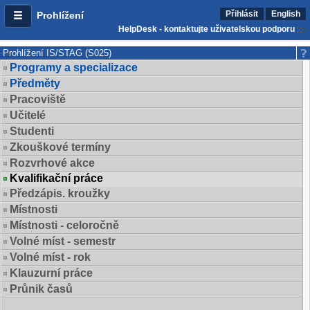
Přihlásit
English
Prohlížení
HelpDesk - kontaktujte uživatelskou podporu
Prohlížení IS/STAG (S025)
Programy a specializace
Předměty
Pracoviště
Učitelé
Studenti
Zkouškové termíny
Rozvrhové akce
Kvalifikační práce
Předzápis. kroužky
Místnosti
Místnosti - celoročně
Volné míst - semestr
Volné míst - rok
Klauzurní práce
Průnik časů