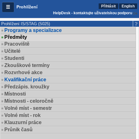
Přihlásit
English
Prohlížení
HelpDesk - kontaktujte uživatelskou podporu
Prohlížení IS/STAG (S025)
Programy a specializace
Předměty
Pracoviště
Učitelé
Studenti
Zkouškové termíny
Rozvrhové akce
Kvalifikační práce
Předzápis. kroužky
Místnosti
Místnosti - celoročně
Volné míst - semestr
Volné míst - rok
Klauzurní práce
Průnik časů