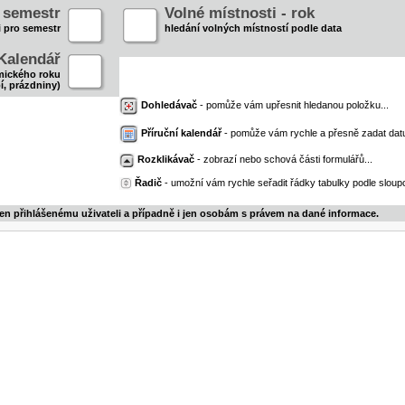
- semestr
Volné místnosti - rok
i pro semestr
hledání volných místností podle data
Kalendář
mického roku
í, prázdniny)
Dohledávač
- pomůže vám upřesnit hledanou položku...
Příruční kalendář
- pomůže vám rychle a přesně zadat dat
Rozklikávač
- zobrazí nebo schová části formulářů...
Řadič
- umožní vám rychle seřadit řádky tabulky podle sloupc
jen přihlášenému uživateli a případně i jen osobám s právem na dané informace.