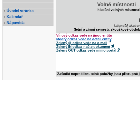
Volné místnosti 
hledání volných místnost
Úvodní stránka
Kalendář
Nápověda
kalendář akade
(letní a zimní semestr, zkouškové obdob
Vínový odkaz vede na jinou entitu
Modrý odkaz vede na detail entity
Zelený @ odkaz vede na e-mail
Zelený IN odkaz načte dokument
Zelený OUT odkaz vede mimo portál
Zašedlé neprokliknutelné položky jsou přístupné 