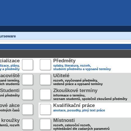
urseware
ializace
Předměty
lizace, plány,
sylaby, literatura, rozvrh,
ky a předměty
studenti předmětu a vypsané termíny
acoviště
Učitelé
sané termíny,
rozvrh, vyučované předměty,
jich studentů
vedené práce a vypsané termíny
Studenti
Zkouškové termíny
ané předměty
informace o termínu,
seznam studentů, společně zkoušené předměty
ové akce
Kvalifikační práce
volných časů
anotace, posudky, plný text práce
 kroužky
Místnosti
entů, rozvrh
rozvrh, celoroční rozvrh,
vyhledávání dle zadaných parametrů