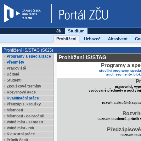
Já
Studium
Prohlížení
Uchazeč
Absolvent
Co
Prohlížení IS/STAG (S025)
Programy a specializace
Prohlížení IS/STAG
Předměty
Programy a spec
Pracoviště
studijní programy, specia
Učitelé
jejich segmenty, blo
Studenti
Pr
Zkouškové termíny
pracovníci, vyp
vyučované předměty a počty je
Rozvrhové akce
Kvalifikační práce
rozvrh a aktuálně zaps
Předzápis. kroužky
Místnosti
Rozvrh
Místnosti - celoročně
seznam studentů, průnik 
Volné míst - semestr
Volné míst - rok
Předzápisové
Klauzurní práce
seznam stud
Průnik časů