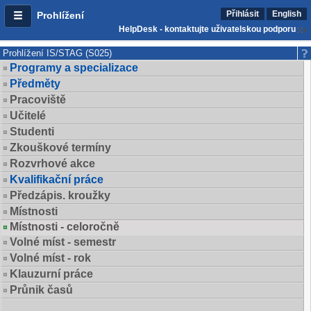
Přihlásit
English
Prohlížení
HelpDesk - kontaktujte uživatelskou podporu
Prohlížení IS/STAG (S025)
Programy a specializace
Předměty
Pracoviště
Učitelé
Studenti
Zkouškové termíny
Rozvrhové akce
Kvalifikační práce
Předzápis. kroužky
Místnosti
Místnosti - celoročně
Volné míst - semestr
Volné míst - rok
Klauzurní práce
Průnik časů